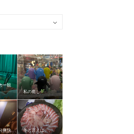
カー観
私の癒し
分爽快
冬と言えば、、