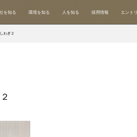
社を知る
環境を知る
人を知る
採用情報
エント
しわぎ２
ぎ２