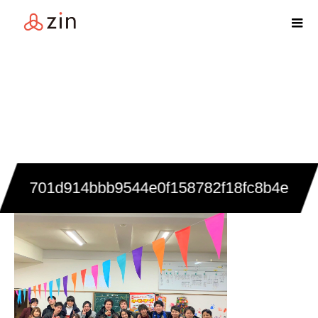
701d914bbb9544e0f158782f18fc8b4e