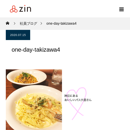
社員ブログ
one-day-takizawa4
2020.07.15
one-day-takizawa4